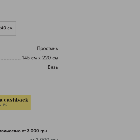
240 см
Простынь
145 см х 220 см
Бязь
a cashback
м 1%
тоимостью от 3 000 грн
от 3 000 грн