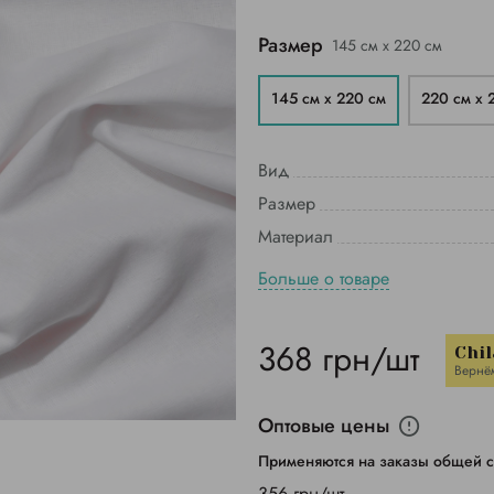
Размер
145 см х 220 см
145 см х 220 см
220 см х 
Вид
Размер
Материал
Больше о товаре
368 грн/шт
Chil
Вернё
Оптовые цены
Применяются на заказы общей с
356 грн/шт