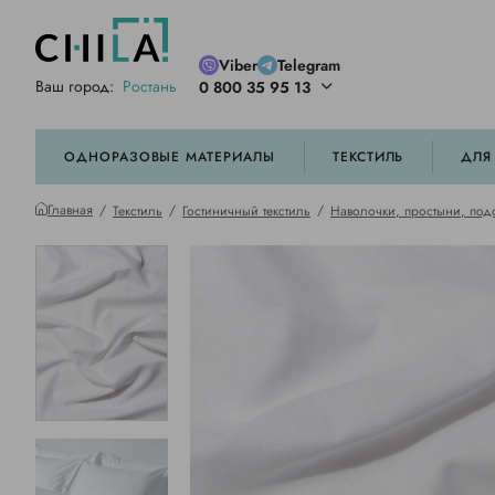
Viber
Telegram
Ваш город:
Ростань
0 800 35 95 13
ей цветовой гамме
орированные
ОДНОРАЗОВЫЕ МАТЕРИАЛЫ
ТЕКСТИЛЬ
ДЛЯ
Главная
Текстиль
Гостиничный текстиль
Наволочки, простыни, под