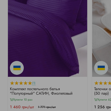
(1)
Комплект постельного белья
Тапочки 
"Полуторный" САТИН, Фиолетовый
(50 пар)
Купили 10 раз
Купили 6
1 460 грн/шт
1 256 гр
1 771 грн/шт