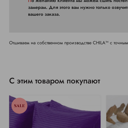
По желанию клиента мы можем сшить постельное белье нестандартного размера по индивидуальным
замерам. Для этого вам нужно только озвучи
вашего заказа.
Отшиваем на собственном производстве CHILA™ с точны
С этим товаром покупают
SALE