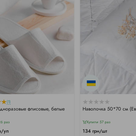
(1)
одноразовые флисовые, белые
Наволочка 50*70 см (Ев
26 раз
Купили 57 раз
н/уп
134 грн/шт