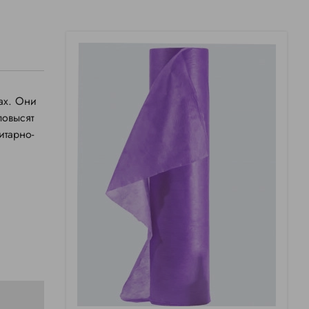
ах. Они
повысят
итарно-