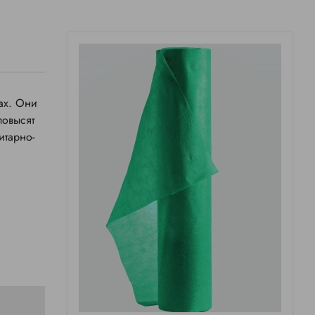
ах. Они
повысят
итарно-