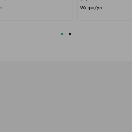
п
96 грн/уп