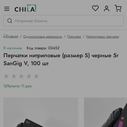
цветовой гамме
ированные
Главная
Одноразовые материалы
Перчатки
Нитриловые перчатки
В наличии
Код товара: 03452
Перчатки нитриловые (размер S) черные 5г
SanGig V, 100 шт
Купили 11 раз