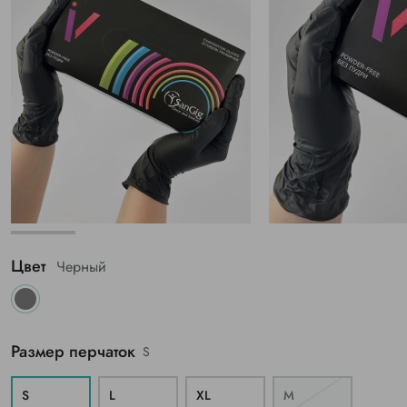
Цвет
Черный
Размер перчаток
S
S
L
ХL
M