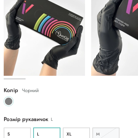
Колір
Чорний
Розмір рукавичок
L
S
L
ХL
M