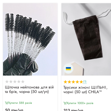
(1)
Щіточка нейлонова для вій
Трусики жіночі ЩІЛЬНІ,
та брів, чорна (50 шт/уп)
чорні (50 шт) CHILA™
Купили 588 разiв
Купили 1000+ разiв
50 грн/уп
313 грн/уп