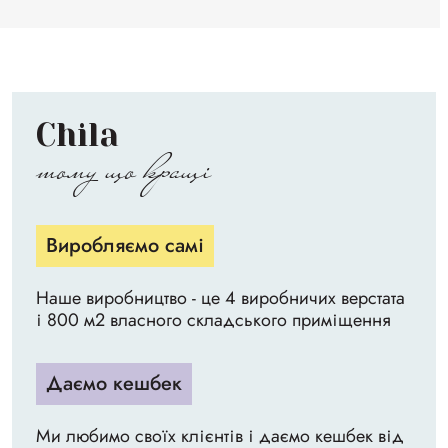
Chila
тому що кращі
Виробляємо самі
Наше виробництво - це 4 виробничих верстата
і 800 м2 власного складського приміщення
Даємо кешбек
Ми любимо своїх клієнтів і даємо кешбек від