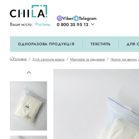
Viber
Telegram
Ваше місто:
Ростань
0 800 35 95 13
ій кольоровій гамі
ОДНОРАЗОВА ПРОДУКЦІЯ
ТЕКСТИЛЬ
ДЛЯ 
Головна
Для салонів краси
Манікюр та педикюр
Чохли на ванну 