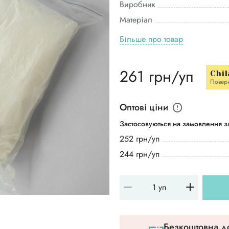
Виробник
Матеріал
Більше про товар
261 грн/уп
Chil
Повер
Оптові ціни
Застосовуються на замовлення за
252 грн/уп
244 грн/уп
Безкоштовна до