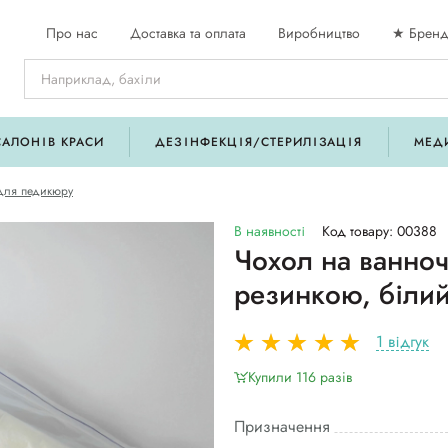
Про нас
Доставка та оплата
Виробництво
★ Бренд
САЛОНІВ КРАСИ
ДЕЗІНФЕКЦІЯ/СТЕРИЛІЗАЦІЯ
МЕД
для педикюру
В наявності
Код товару: 00388
Чохол на ванно
резинкою, білий
1 відгук
Купили 116 разiв
Призначення