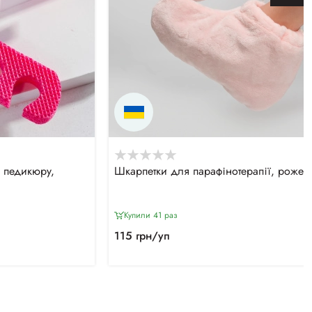
 педикюру,
Шкарпетки для парафінотерапії, рожеві
Купили 41 раз
115 грн/уп