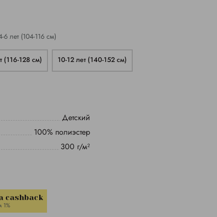
4-6 лет (104-116 см)
т (116-128 см)
10-12 лет (140-152 см)
Детский
100% полиэстер
300 г/м²
a cashback
м 1%