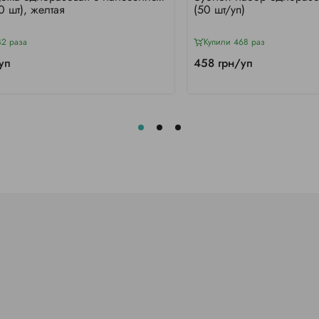
0 шт), желтая
(50 шт/уп)
42 раза
Купили 468 раз
уп
458 грн/уп