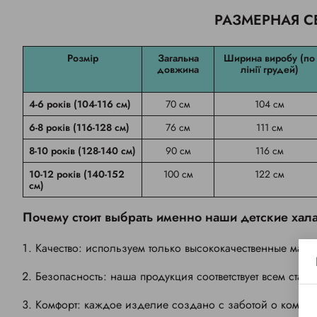
РАЗМЕРНАЯ С
Розмір
Загальна
Ширина виробу (по
довжина
лінії грудей)
4-6 років (104-116 см)
70 см
104 см
6-8 років (116-128 см)
76 см
111 см
8-10 років (128-140 см)
90 см
116 см
10-12 років (140-152
100 см
122 см
см)
Почему стоит выбрать именно наши детские ха
Качество: используем только высококачественные мате
Безопасность: наша продукция соответствует всем стан
Комфорт: каждое изделие создано с заботой о комфор