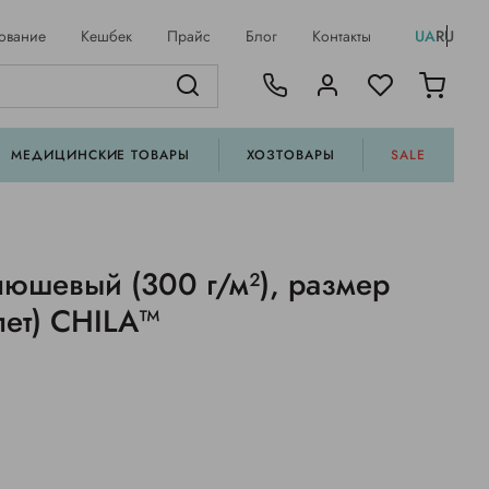
ование
Кешбек
Прайс
Блог
Контакты
UA
RU
МЕДИЦИНСКИЕ ТОВАРЫ
ХОЗТОВАРЫ
SALE
люшевый (300 г/м²), размер
лет) CHILA™