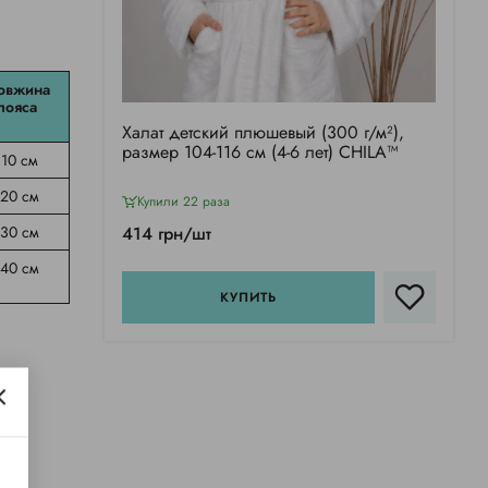
овжина
пояса
Халат детский плюшевый (300 г/м²),
размер 104-116 см (4-6 лет) CHILA™
110 см
120 см
Купили 22 раза
130 см
414 грн/шт
140 см
КУПИТЬ