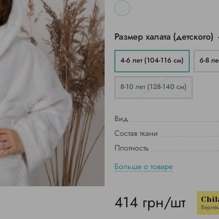
Размер халата (детского)
4-6 лет (104-116 см)
6-8 ле
8-10 лет (128-140 см)
Вид
Состав ткани
Плотность
Больше о товаре
414 грн/шт
Chil
Вернё