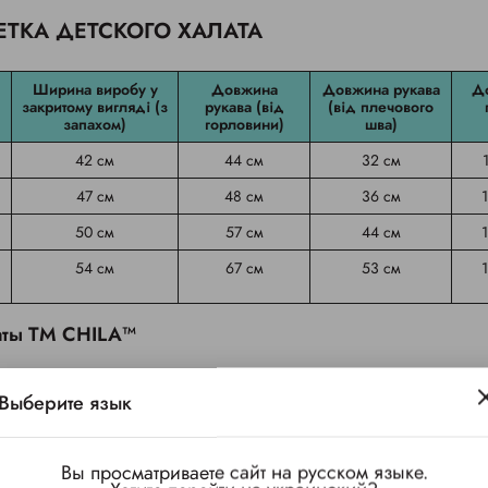
ЕТКА ДЕТСКОГО ХАЛАТА
Ширина виробу у
Довжина
Довжина рукава
Д
закритому вигляді (з
рукава (від
(від плечового
запахом)
горловини)
шва)
42 см
44 см
32 см
47 см
48 см
36 см
50 см
57 см
44 см
54 см
67 см
53 см
латы ТМ CHILA™
риалы
Выберите язык
дартам безопасности для детей
те
Вы просматриваете сайт на русском языке.