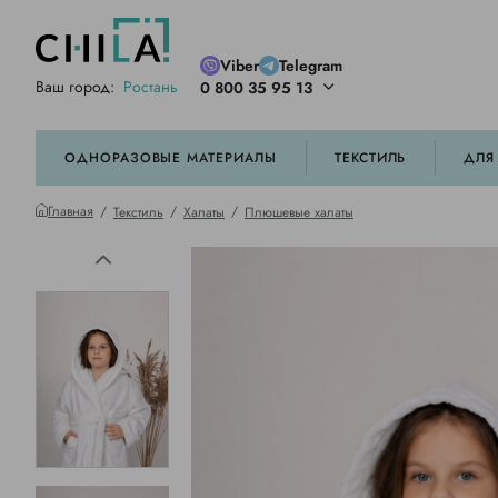
Viber
Telegram
Ваш город:
Ростань
0 800 35 95 13
ей цветовой гамме
орированные
ОДНОРАЗОВЫЕ МАТЕРИАЛЫ
ТЕКСТИЛЬ
ДЛЯ
Главная
Текстиль
Халаты
Плюшевые халаты