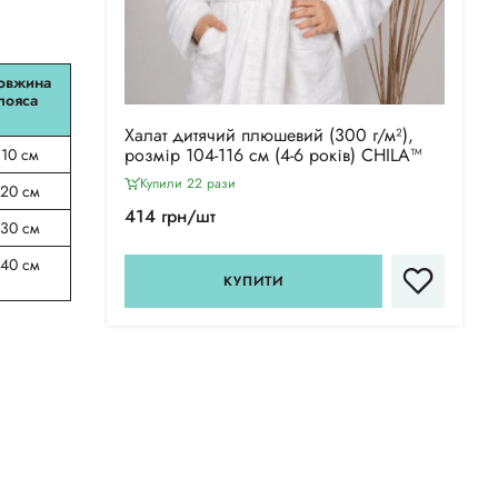
овжина
пояса
Халат дитячий плюшевий (300 г/м²),
розмір 104-116 см (4-6 років) CHILA™
110 см
Купили 22 рази
120 см
414 грн/шт
130 см
140 см
КУПИТИ