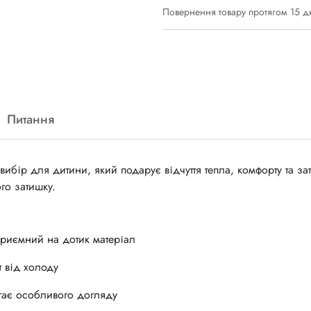
Повернення товару протягом 15 д
Питання
бір для дитини, який подарує відчуття тепла, комфорту та за
го затишку.
приємний на дотик матеріал
т від холоду
агає особливого догляду