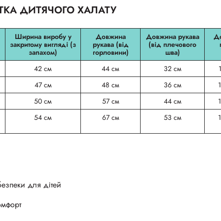
ТКА ДИТЯЧОГО ХАЛАТУ
Ширина виробу у
Довжина
Довжина рукава
Д
закритому вигляді (з
рукава (від
(від плечового
запахом)
горловини)
шва)
42 см
44 см
32 см
47 см
48 см
36 см
50 см
57 см
44 см
54 см
67 см
53 см
безпеки для дітей
омфорт