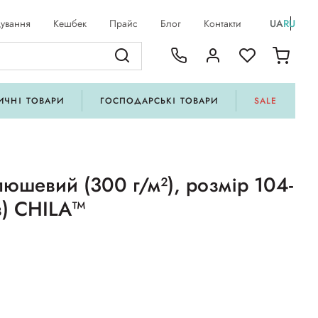
ування
Кешбек
Прайс
Блог
Контакти
UA
RU
ИЧНІ ТОВАРИ
ГОСПОДАРСЬКІ ТОВАРИ
SALE
люшевий (300 г/м²), розмір 104-
ів) CHILA™