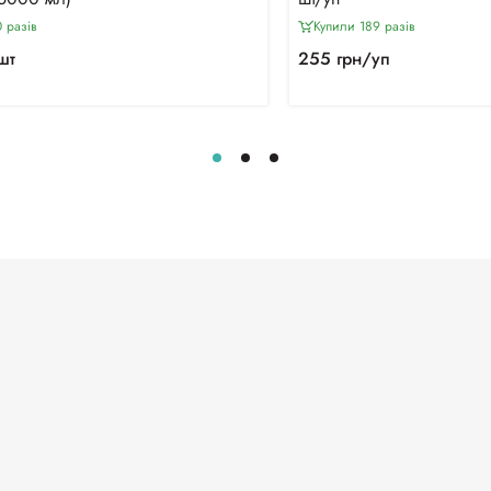
 разiв
Купили 189 разiв
шт
255 грн/уп