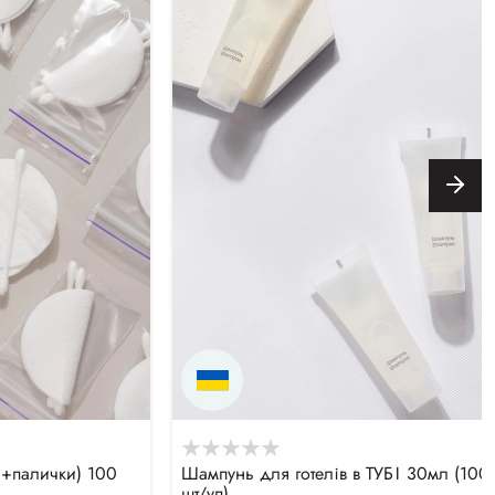
и+палички) 100
Шампунь для готелів в ТУБІ 30мл (100
шт/уп)