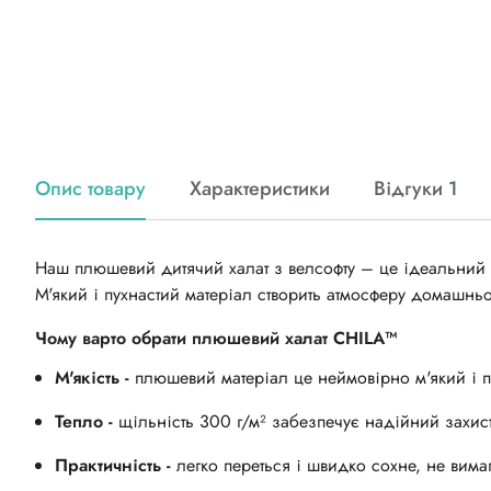
Опис товару
Характеристики
Відгуки 1
Наш плюшевий дитячий халат з велсофту – це ідеальний ви
М'який і пухнастий матеріал створить атмосферу домашньо
Чому варто обрати плюшевий халат CHILA™
М'якість -
плюшевий матеріал це неймовірно м'який і 
Тепло -
щільність 300 г/м² забезпечує надійний захис
Практичність -
легко переться і швидко сохне, не вим