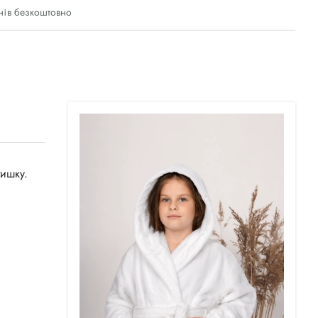
нів безкоштовно
тишку.