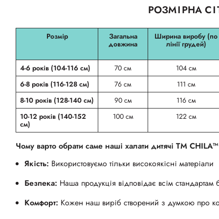
РОЗМІРНА СІ
Розмір
Загальна
Ширина виробу (по
довжина
лінії грудей)
4-6 років (104-116 см)
70 см
104 см
6-8 років (116-128 см)
76 см
111 см
8-10 років (128-140 см)
90 см
116 см
10-12 років (140-152
100 см
122 см
см)
Чому варто обрати саме наші халати дитячі ТМ CHILA™
Якість:
Використовуємо тільки високоякісні матеріали
Безпека:
Наша продукція відповідає всім стандартам 
Комфорт:
Кожен наш виріб створений з думкою про к