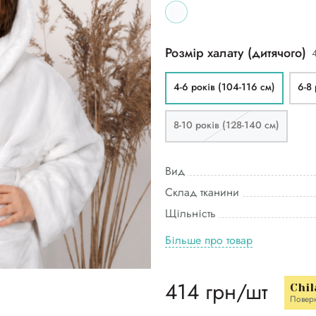
Розмір халату (дитячого)
4-6 років (104-116 см)
6-8 
8-10 років (128-140 см)
Вид
Склад тканини
Щільність
Більше про товар
414 грн/шт
Chil
Повер