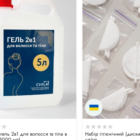
ель 2в1 для волосся та тіла в
Набір гігієнічний (диск
(5000 мл)
шт/уп