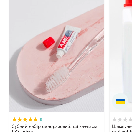
(1)
Зубний набір одноразовий: щітка+паста
Шампунь-г
(50 шт/уп)
каністрі 