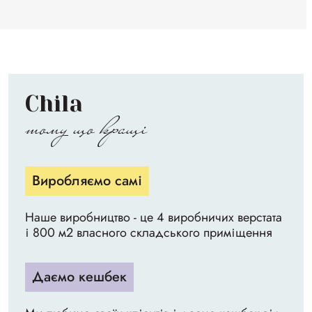
Chila
тому що кращі
Виробляємо самі
Наше виробництво - це 4 виробничих верстата
і 800 м2 власного складського приміщення
Даємо кешбек