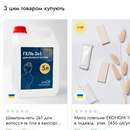
З цим товаром купують
TOP
Шампунь-гель 2в1 для
Мило готельне ЕКОНОМ 1
волосся та тіла в каністрі
в індивід. упак. (456 шт/уп
(5000 мл)