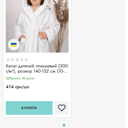
Халат дитячий плюшевий (300
г/м²), розмір 140-152 см (10-
12 років) CHILA™
Купили 18 разiв
414 грн/шт
КУПИТИ