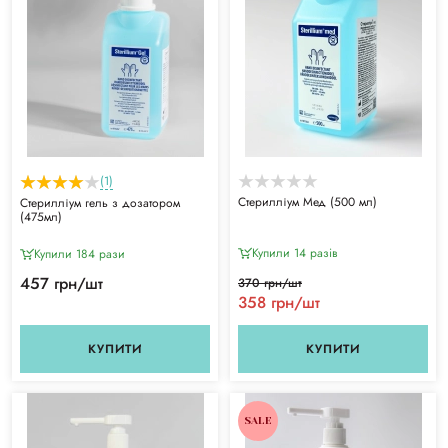
(1)
Стерилліум Мед (500 мл)
Стерилліум гель з дозатором
(475мл)
Купили 14 разiв
Купили 184 рази
457 грн/шт
370 грн/шт
358 грн/шт
КУПИТИ
КУПИТИ
SALE