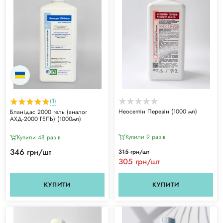
(1)
Неосептін Перевін (1000 мл)
Бланідас 2000 гель (аналог
АХД-2000 ГЕЛЬ) (1000мл)
Купили 9 разiв
Купили 48 разiв
346 грн/шт
315 грн/шт
305 грн/шт
КУПИТИ
КУПИТИ