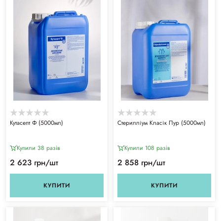
Кутасепт Ф (5000мл)
Стерилліум Класік Пур (5000мл)
Купили 38 разiв
Купили 108 разiв
2 623 грн/шт
2 858 грн/шт
КУПИТИ
КУПИТИ