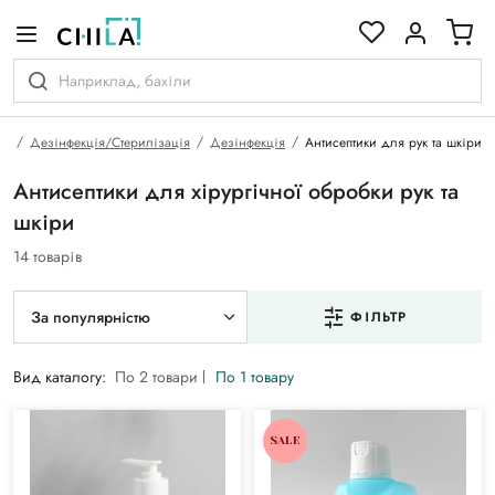
кольоровій гамі
на
Дезінфекція/Стерилізація
Дезінфекція
Антисептики для рук та шкіри
Антисептики для хірургічної обробки рук та
шкіри
14 товарів
За популярністю
ФІЛЬТР
Вид каталогу:
По 2 товари
По 1 товару
SALE