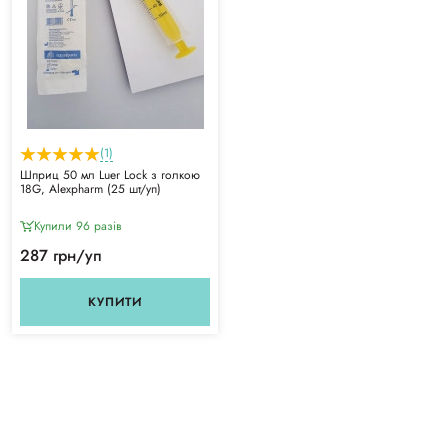
(1)
Шприц 50 мл Luer Lock з голкою
18G, Alexpharm (25 шт/уп)
Купили 96 разiв
287 грн/уп
КУПИТИ