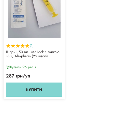
(1)
Шприц 50 мл Luer Lock з голкою
18G, Alexpharm (25 шт/уп)
Купили 96 разiв
287 грн/уп
КУПИТИ