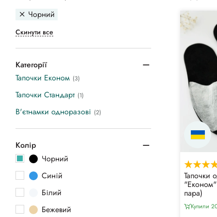
Чорний
Скинути все
Категорії
Тапочки Економ
(3)
Тапочки Стандарт
(1)
В'єтнамки одноразові
(2)
Колір
Чорний
Синій
Тапочки 
"Економ" 
Білий
пара)
Купили 20
Бежевий