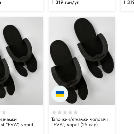
п
1 319 грн/уп
1 31
'єтнамки
Тапочки-в'єтнамки чоловічі
ві "ЕVА", чорні
"ЕVА", чорні (25 пар)