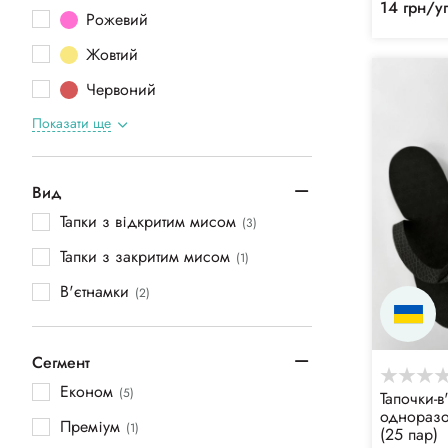
14 грн/у
Рожевий
Жовтий
Червоний
Показати ще
Вид
Тапки з відкритим мисом
(3)
Тапки з закритим мисом
(1)
В'єтнамки
(2)
Сегмент
Економ
(5)
Тапочки-в
одноразо
Преміум
(1)
(25 пар)