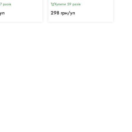
7 разiв
Купили 59 разiв
уп
298 грн/уп