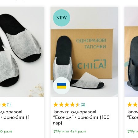
NEW
(1)
(2)
одноразові
Тапочки одноразові
Тапо
чорно-білі (1
"Економ" чорно-білі (100
"Еко
пар)
5 разiв
Купили 424 рази
Куп