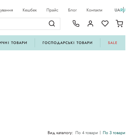
ування
Кешбек
Прайс
Блог
Контакти
UA
RU
ИЧНІ ТОВАРИ
ГОСПОДАРСЬКІ ТОВАРИ
SALE
Вид каталогу:
По 4 товари
По 3 товари