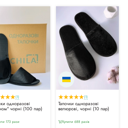
(1)
(1)
чки одноразові
Тапочки одноразові
ном" чорні (100 пар)
велюрові, чорні (10 пар)
или 173 рази
Купили 688 разiв