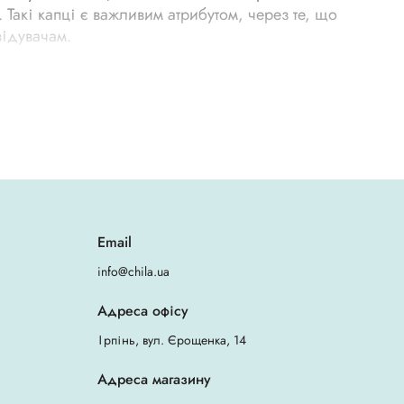
 Такі капці є важливим атрибутом, через те, що
відувачам.
ти перебування гостей або клієнтів на тій чи
нують одноразові тапочки. У таких місцях
 адже взуття, в якому ви прийшли – ви залишаєте в
осконалюють свою продукцію. Якщо перерахувати
Email
ав би наступним чином:
info@chila.ua
Адреса офісу
бонд, через те, що саме цей матеріал здатний не
Ірпінь, вул. Єрощенка, 14
атися під час використання.
Адреса магазину