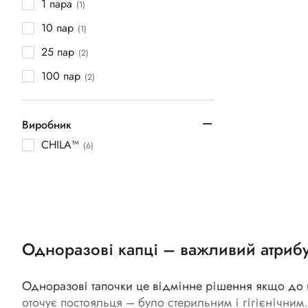
1 пара
(1)
10 пар
(1)
25 пар
(2)
100 пар
(2)
Виробник
CHILA™
(6)
Одноразові капці – важливий атрибу
Одноразові тапочки це відмінне рішення якщо до ва
оточує постояльця – було стерильним і гігієнічним