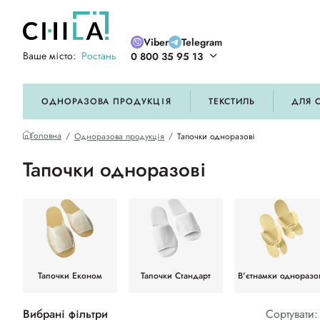
Viber
Telegram
Ваше місто:
Ростань
0 800 35 95 13
ій кольоровій гамі
ОДНОРАЗОВА ПРОДУКЦІЯ
ТЕКСТИЛЬ
ДЛЯ 
Головна
Одноразова продукція
Тапочки одноразові
Тапочки одноразові
Тапочки Економ
Тапочки Стандарт
В'єтнамки одноразо
Вибрані фільтри
Сортувати: