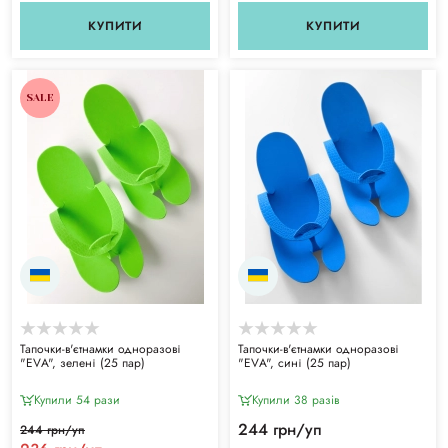
КУПИТИ
КУПИТИ
SALE
Тапочки-в'єтнамки одноразові
Тапочки-в'єтнамки одноразові
"ЕVА", зелені (25 пар)
"ЕVА", сині (25 пар)
Купили 54 рази
Купили 38 разiв
244 грн/уп
244 грн/уп