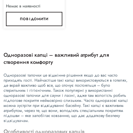
Немає в наявності
ПОВІДОМИТИ
Одноразові капці – важливий атрибут для
створення комфорту
Одноразові тапочки це відмінне рішення якщо до вас часто
приходять гості. Найчастіше такі капці використовуються в готелях,
де вкрай важливо щоб все, що оточує постояльця – було
стерильним і гігієнічним. Також популярні у використанні
одноразові тапочки для сауни
і лазні, адже там вологість робить
підлогове покриття неймовірно слизьким. Часто одноразові капці
можна зустріти при відвідуванні басейну. Такі капці є важливим
атрибутом, через те, що вони, володіють спеціальним покриттям
підошви – яке запобігає ковзанню, що дає додаткову безпеку
відвідувачам.
Особливості одноразових капців