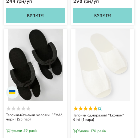
244 грн/уп
298 грн/уп
КУПИТИ
КУПИТИ
(2)
Тапочки-в'єтнамки чоловічі "ЕVА",
Тапочки одноразові "Економ"
чорні (25 пар)
білі (1 пара)
Купили 59 разiв
Купили 170 разiв