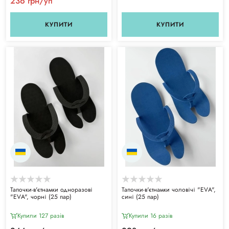
236 грн/уп
КУПИТИ
КУПИТИ
Тапочки-в'єтнамки одноразові
Тапочки-в'єтнамки чоловічі "ЕVА",
"ЕVА", чорні (25 пар)
сині (25 пар)
Купили 127 разiв
Купили 16 разiв