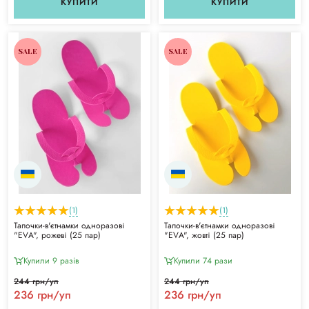
КУПИТИ
КУПИТИ
SALE
SALE
(1)
(1)
Тапочки-в'єтнамки одноразові
Тапочки-в'єтнамки одноразові
"ЕVА", рожеві (25 пар)
"ЕVА", жовті (25 пар)
Купили 9 разiв
Купили 74 рази
244 грн/уп
244 грн/уп
236 грн/уп
236 грн/уп