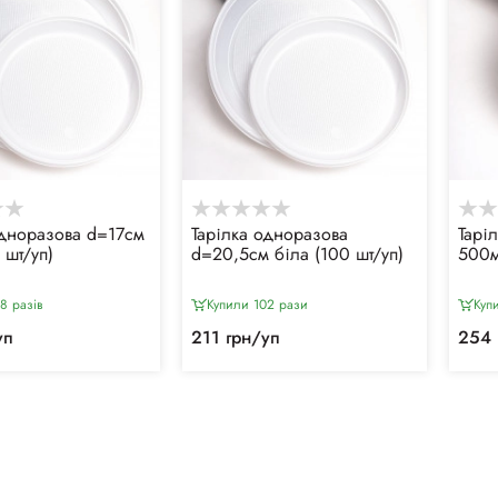
одноразова d=17см
Тарілка одноразова
Тарі
 шт/уп)
d=20,5см біла (100 шт/уп)
500м
8 разiв
Купили 102 рази
Куп
уп
211 грн/уп
254 