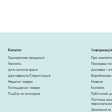
Каталог
Інформаці
Одноразова продукція
Про компані
Текстиль
Програма ло
Для салонів краси
Доставка і о
Дезінфекція/Стерилізація
Виробництво
Медичні товари
Новини
Господарські товари
Контакти
Підбір за кольором
Публічний д
Політика кон
персональни
Запитання та