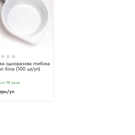
лка одноразова глибока
л біла (100 шт/уп)
или 98 разiв
грн/уп