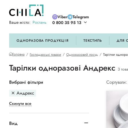
Viber
Telegram
Ваше місто:
Ростань
0 800 35 95 13
ій кольоровій гамі
ОДНОРАЗОВА ПРОДУКЦІЯ
ТЕКСТИЛЬ
ДЛЯ 
Головна
Господарські товари
Одноразовий посуд
Тарілки однора
Тарілки одноразові Андрекс
3 тов
Вибрані фільтри
Сортувати:
Андрекс
Скинути все
Вид