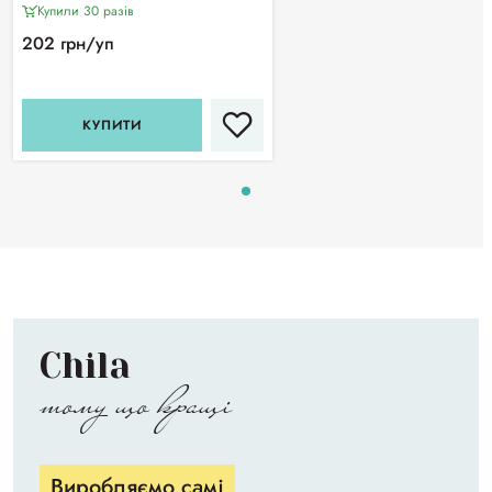
Купили 30 разiв
202 грн/уп
КУПИТИ
Chila
тому що кращі
Виробляємо самі