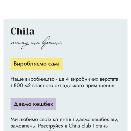
Chila
тому що кращі
Виробляємо самі
Наше виробництво - це 4 виробничих верстата
і 800 м2 власного складського приміщення
Даємо кешбек
Ми любимо своїх клієнтів і даємо кешбек від
замовлень. Реєструйся в Chila club і стань