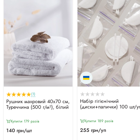
(1)
Набір гігієнічний
Рушник махровий 40х70 см,
(диски+палички) 100 шт/у
Туреччина (500 г/м²), білий
Купили 189 разiв
Купили 179 разiв
255 грн/уп
140 грн/шт