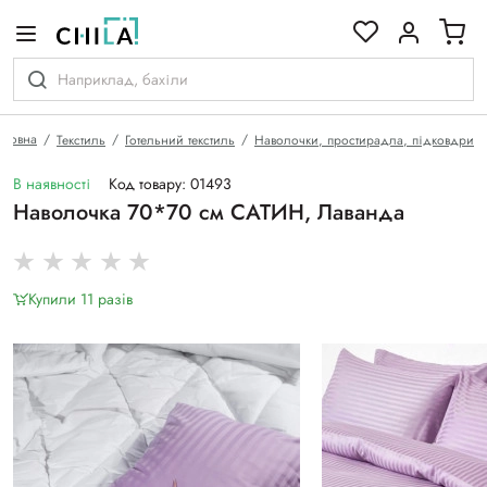
кольоровій гамі
оловна
Текстиль
Готельний текстиль
Наволочки, простирадла, підковдри
В наявності
Код товару: 01493
Наволочка 70*70 см САТИН, Лаванда
Купили 11 разiв