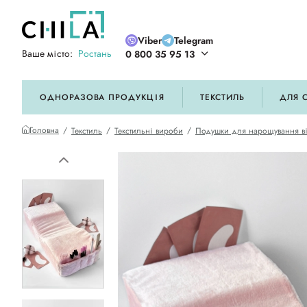
Viber
Telegram
Ваше місто:
Ростань
0 800 35 95 13
ій кольоровій гамі
ОДНОРАЗОВА ПРОДУКЦІЯ
ТЕКСТИЛЬ
ДЛЯ 
Головна
Текстиль
Текстильні вироби
Подушки для нарощування в