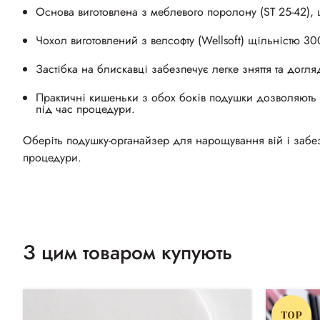
Основа виготовлена ​​з меблевого поролону (ST 25-42), 
Чохол виготовлений ​​з велсофту (Wellsoft) щільністю 3
Застібка на блискавці забезпечує легке зняття та догля
Практичні кишеньки з обох боків подушки дозволяють з
під час процедури.
Оберіть п
одушку-органайзер для нарощування вій і забез
процедури.
З цим товаром купують
TOP