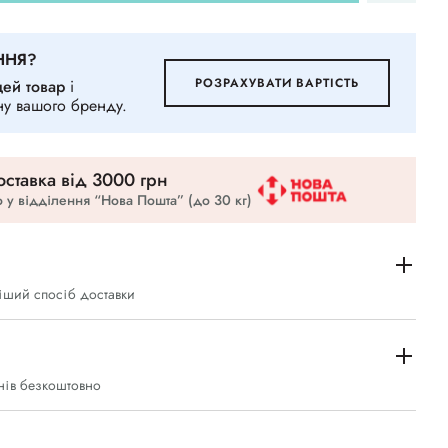
ННЯ?
РОЗРАХУВАТИ ВАРТIСТЬ
цей товар
i
ну вашого бренду.
ставка вiд 3000 грн
 у відділення “Нова Пошта” (до 30 кг)
іший спосіб доставки
нів безкоштовно