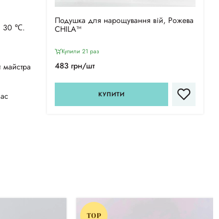
Подушка для нарощування вій, Рожева
і 30 ℃.
CHILA™
Купили 21 раз
483 грн/шт
и майстра
КУПИТИ
час
TOP