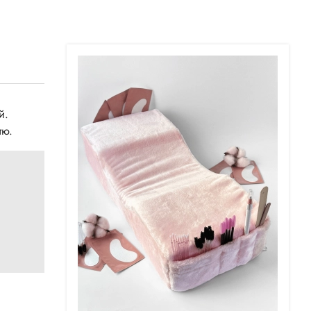
й.
тю.