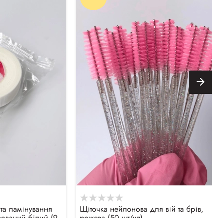
та ламінування
Щіточка нейлонова для вій та брів,
рований білий (9
рожева (50 шт/уп)