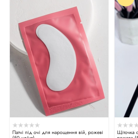
Патчі під очі для нарощення вій, рожеві
Щіточка с
(50 шт/уп)
рожева (