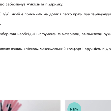
що забезпечує м'якість та підтримку.
00 г/м², який є приємним на дотик і легко прати при температур
д.
берігати необхідні інструменти та матеріали, звільняючи рук
печте вашим клієнтам максимальний комфорт і зручність під 
NEW