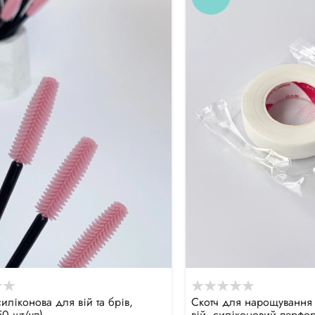
иліконова для вій та брів,
Скотч для нарощування 
50 шт/уп)
вій, силіконовий перфо