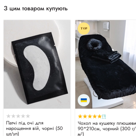
З цим товаром купують
TOP
(1)
Патчі під очі для
Чохол на кушетку плюшев
нарощення вій, чорні (50
90*210см, чорний (300 г/
шт/уп)
м²)