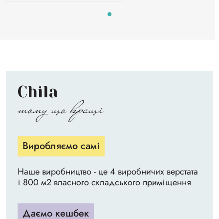
Chila
тому що кращі
Виробляємо самі
Наше виробництво - це 4 виробничих верстата
і 800 м2 власного складського приміщення
Даємо кешбек