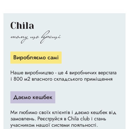
Chila
тому що кращі
Виробляємо самі
Наше виробництво - це 4 виробничих верстата
і 800 м2 власного складського приміщення
Даємо кешбек
Ми любимо своїх клієнтів і даємо кешбек від
замовлень. Реєструйся в Chila club і стань
учасником нашої системи лояльності.