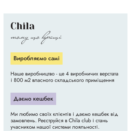
Chila
тому що кращі
Виробляємо самі
Наше виробництво - це 4 виробничих верстата
і 800 м2 власного складського приміщення
Даємо кешбек
Ми любимо своїх клієнтів і даємо кешбек від
замовлень. Реєструйся в Chila club і стань
учасником нашої системи лояльності.