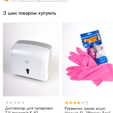
З цим товаром купують
(1)
Диспенсер для паперових
Рукавички гумові міцні
Z-V рушників К.40
(розмір S), "Фрекен Бок"