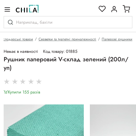
кольоровій гамі
Господарські товари
Серветки та туалетні приналежності
Паперові рушники
Немає в наявності
Код товару: 01885
Рушник паперовий V-склад зелений (200л/
уп)
Купили 155 разiв