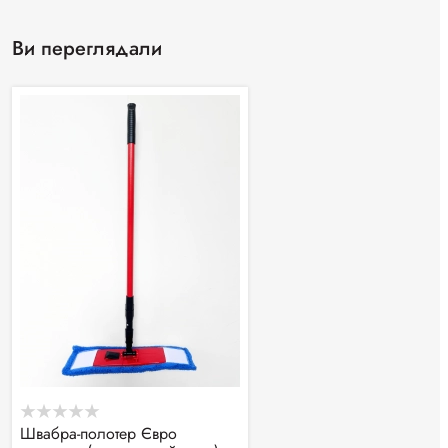
Ви переглядали
Швабра-полотер Євро