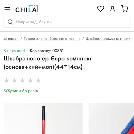
кольоровій гамі
ські товари
Товари для прибирання та прання
Швабри, насадки та віники
В наявності
Код товару: 00851
Швабра-полотер Євро комплект
(основа+кий+моп)(44*14см)
Купили 66 разiв