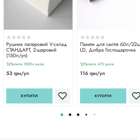
Рушник паперовий V-склад
Пакети для сміття 60л/22ш
СТАНДАРТ, 2-шаровий
LD, Добра Господарочка
(150л/уп)
Купили 1000+ разiв
Купили 475 разiв
53 грн/уп
116 грн/уп
КУПИТИ
КУПИТИ