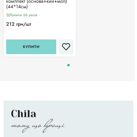
комплект (основа+кий+моп)
(44*14см)
Купили 66 разiв
212 грн/шт
КУПИТИ
Chila
тому що кращі