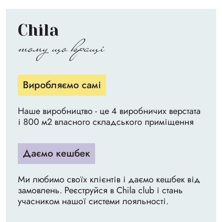
Chila
тому що кращі
Виробляємо самі
Наше виробництво - це 4 виробничих верстата
і 800 м2 власного складського приміщення
Даємо кешбек
Ми любимо своїх клієнтів і даємо кешбек від
замовлень. Реєструйся в Chila club і стань
учасником нашої системи лояльності.