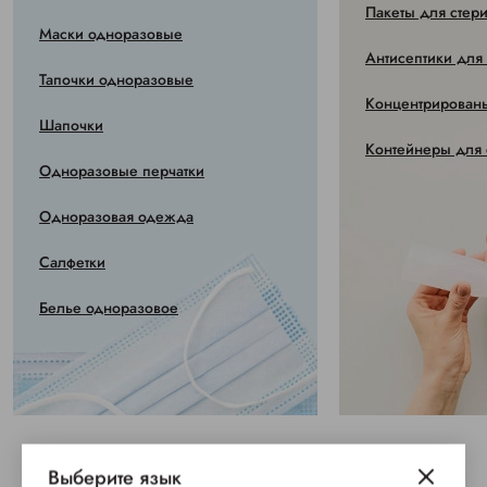
Пакеты для стер
Маски одноразовые
Антисептики для
Тапочки одноразовые
Концентрированы
Шапочки
Контейнеры для 
Одноразовые перчатки
Одноразовая одежда
Салфетки
Белье одноразовое
Выберите язык