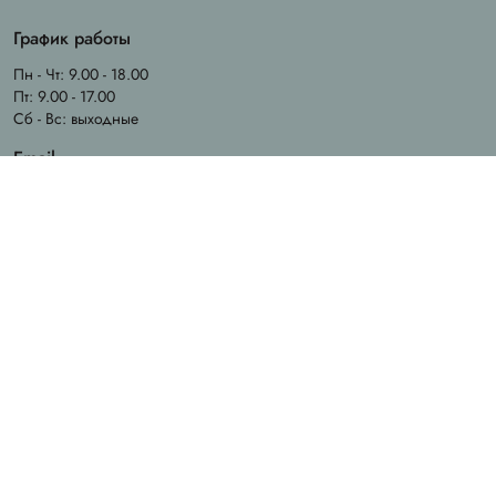
График работы
Пн - Чт: 9.00 - 18.00
Пт: 9.00 - 17.00
Сб - Вс: выходные
Email
info@chila.ua
Адрес офиса
Ирпень, ул. Ерощенка, 14
Адрес магазина
Ирпень, ул. Садовая, 31
Created by
Sense Production