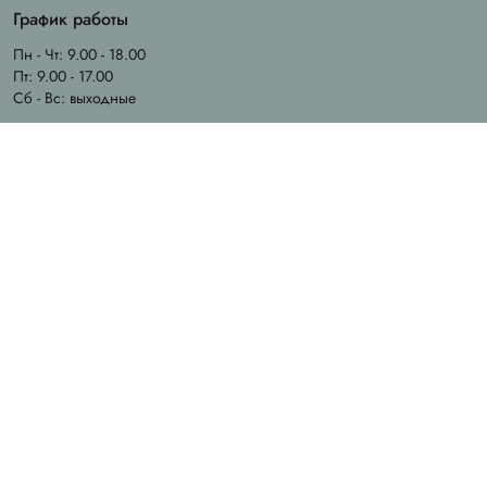
График работы
Пн - Чт: 9.00 - 18.00
Пт: 9.00 - 17.00
Сб - Вс: выходные
Email
info@chila.ua
Адрес офиса
Ирпень, ул. Ерощенка, 14
Адрес магазина
Ирпень, ул. Садовая, 31
Created by
Sense Production