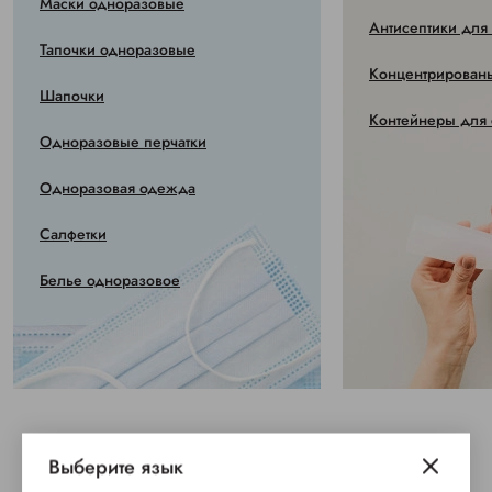
Маски одноразовые
Антисептики для
Тапочки одноразовые
Концентрированы
Шапочки
Контейнеры для 
Одноразовые перчатки
Одноразовая одежда
Салфетки
Белье одноразовое
Выберите язык