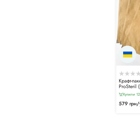
Крафт-па
ProSteril
повітряно
Купили 12
стериліза
4 класу
579 грн/