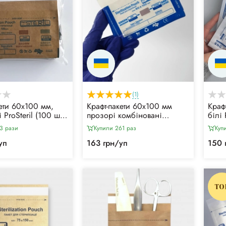
(1)
кети 60х100 мм,
Крафт-пакети 60х100 мм
Краф
 ProSteril (100 шт)
прозорі комбіновані
білі 
ряної та парової
ProSteril (100 шт) для
повіт
3 рази
Купили 261 раз
Куп
ції, з індикатором
повітряної та парової
стер
стерилізації, з індикатором
4 кл
уп
163 грн/уп
150 
4 класу
TO