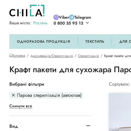
Viber
Telegram
Ваше місто:
Ростань
0 800 35 95 13
ій кольоровій гамі
ОДНОРАЗОВА ПРОДУКЦІЯ
ТЕКСТИЛЬ
ДЛЯ 
Головна
Дезінфекція/Стерилізація
Стерилізація
Крафт пакети дл
Крафт пакети для сухожара Паро
Вибрані фільтри
Сортувати:
Парова стерилізація (автоклав)
Скинути все
Вид