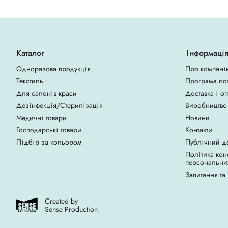
Каталог
Інформаці
Одноразова продукція
Про компані
Текстиль
Програма ло
Для салонів краси
Доставка і о
Дезінфекція/Стерилізація
Виробництво
Медичні товари
Новини
Господарські товари
Контакти
Підбір за кольором
Публічний д
Політика кон
персональни
Запитання та
Created by
Sense Production