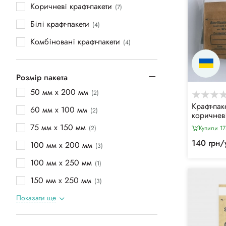
Коричневі крафт-пакети
(7)
Білі крафт-пакети
(4)
Комбіновані крафт-пакети
(4)
Розмір пакета
50 мм х 200 мм
(2)
Крафт-па
60 мм х 100 мм
(2)
коричневі
для повіт
75 мм х 150 мм
(2)
Купили 17
стериліза
4 класу
140 грн/
100 мм х 200 мм
(3)
100 мм х 250 мм
(1)
150 мм х 250 мм
(3)
Показати ще