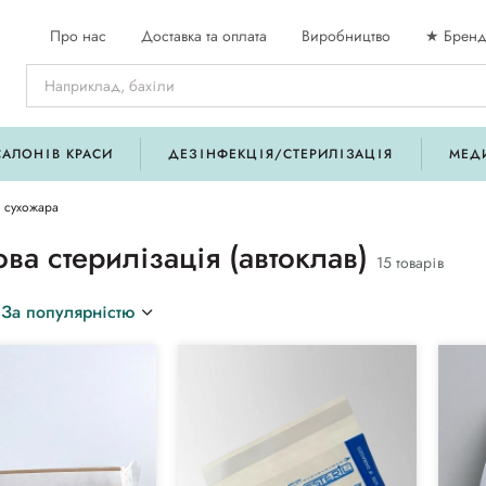
Про нас
Доставка та оплата
Виробництво
★ Бренд
САЛОНІВ КРАСИ
ДЕЗІНФЕКЦІЯ/СТЕРИЛІЗАЦІЯ
МЕД
я сухожара
ва стерилізація (автоклав)
15 товарів
За популярністю