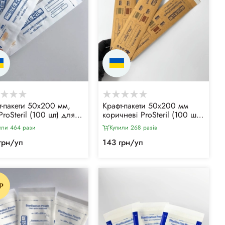
т-пакети 50х200 мм,
Крафт-пакети 50х200 мм
ProSteril (100 шт) для
коричневі ProSteril (100 шт)
ряної та парової
для повітряної та парової
или 464 рази
Купили 268 разiв
илізації, з індикатором
стерилізації, з індикатором
асу
4 класу
грн/уп
143 грн/уп
P