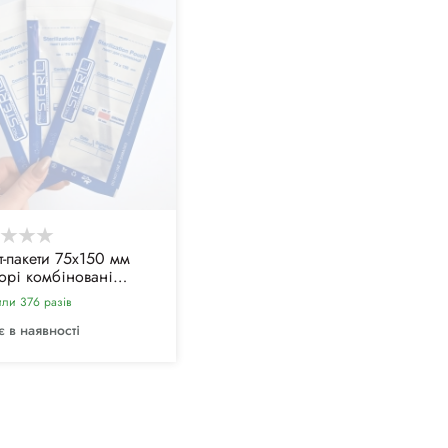
т-пакети 75х150 мм
орі комбіновані
eril (100 шт) для
или 376 разiв
ряної та парової
илізації, з індикатором
 в наявності
асу