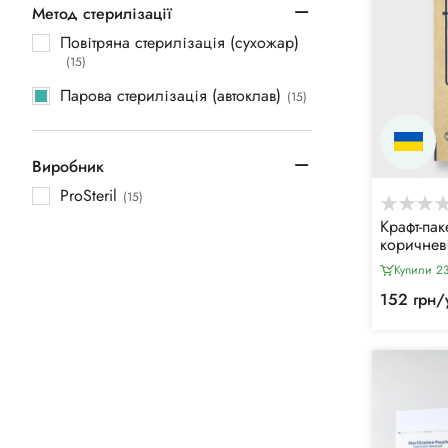
Метод стерилізації
Повітряна стерилізація (сухожар)
(15)
Парова стерилізація (автоклав)
(15)
Виробник
ProSteril
(15)
Крафт-пак
коричневі
для повіт
Купили 2
стериліза
4 класу
152 грн/