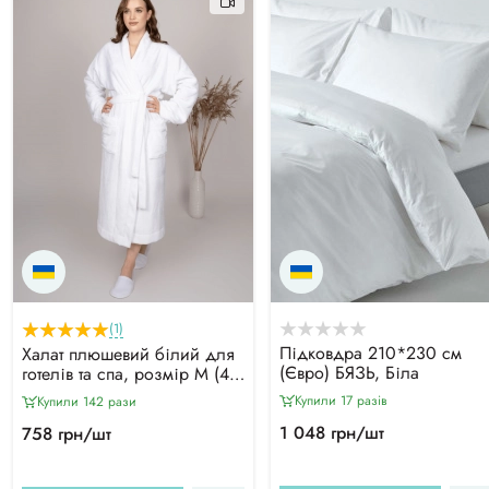
(1)
Підковдра 210*230 см
Халат плюшевий білий для
(Євро) БЯЗЬ, Біла
готелів та спа, розмір М (46-
48)
Купили 17 разiв
Купили 142 рази
1 048 грн/шт
758 грн/шт