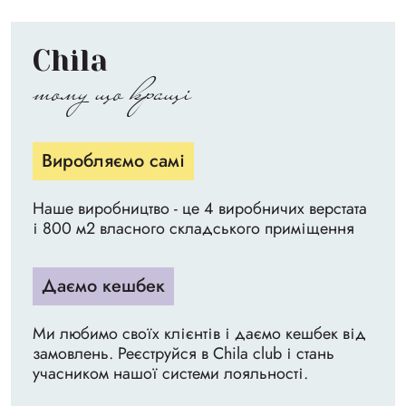
Chila
тому що кращі
Виробляємо самі
Наше виробництво - це 4 виробничих верстата
і 800 м2 власного складського приміщення
Даємо кешбек
Ми любимо своїх клієнтів і даємо кешбек від
замовлень. Реєструйся в Chila club і стань
учасником нашої системи лояльності.