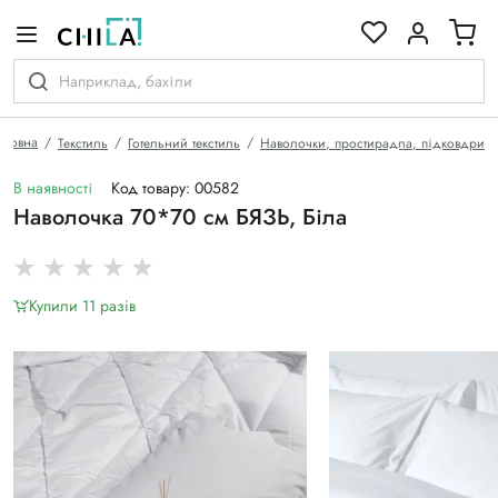
кольоровій гамі
оловна
Текстиль
Готельний текстиль
Наволочки, простирадла, підковдри
В наявності
Код товару: 00582
Наволочка 70*70 см БЯЗЬ, Біла
Купили 11 разiв