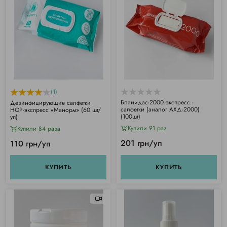
(1)
Бланидас-2000 экспресс -
Дезинфицирующие салфетки
салфетки (аналог АХД-2000)
НОР-экспресс «Манорм» (60 шт/
(100шт)
уп)
Купили 91 раз
Купили 84 раза
201 грн/уп
110 грн/уп
КУПИТЬ
КУПИТЬ