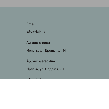
Email
info@chila.ua
Адрес офиса
Ирпень, ул. Ерощенка, 14
Адрес магазина
Ирпень, ул. Садовая, 31
© 2026 Chila. All rights reserved