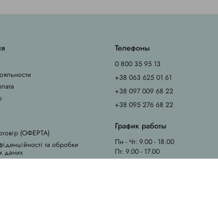
ия
Телефоны
0 800 35 95 13
ояльности
+38 063 625 01 61
плата
+38 097 009 68 22
о
+38 095 276 68 22
График работы
оговір (ОФЕРТА)
Пн - Чт: 9.00 - 18.00
фіденційності та обробки
Пт: 9.00 - 17.00
х даних
Сб - Вс: выходные
емые вопросы (FAQ)