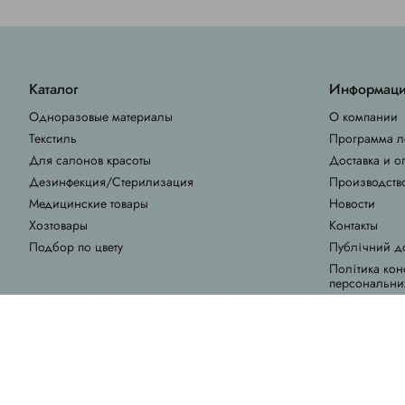
Каталог
Информац
Одноразовые материалы
О компании
Текстиль
Программа л
Для салонов красоты
Доставка и о
Дезинфекция/Стерилизация
Производств
Медицинские товары
Новости
Хозтовары
Контакты
Подбор по цвету
Публічний д
Політика кон
персональни
Часто задава
Created by
Sense Production