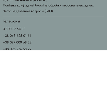
Політика конфіденційності та обробки персональних даних
Часто задаваемые вопросы (FAQ)
Телефоны
0 800 35 95 13
+38 063 625 01 61
+38 097 009 68 22
+38 095 276 68 22
График работы
Пн - Чт: 9.00 - 18.00
Пт: 9.00 - 17.00
Сб - Вс: выходные
Email
info@chila.ua
Адрес офиса