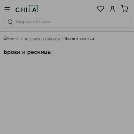
цветовой гамме
ированные
Главная
Для салонов красоты
Брови и ресницы
Брови и ресницы