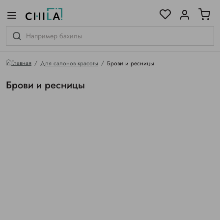
цветовой гамме
ированные
Главная
Для салонов красоты
Брови и ресницы
Брови и ресницы