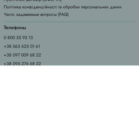
Політика конфіденційності та обробки персональних даних
Часто задаваемые вопросы (FAQ)
Телефоны
0 800 35 95 13
+38 063 625 01 61
+38 097 009 68 22
+38 095 276 68 22
График работы
Пн - Чт: 9.00 - 18.00
Пт: 9.00 - 17.00
Сб - Вс: выходные
Email
info@chila.ua
Адрес офиса