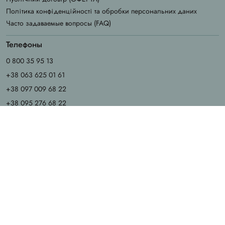
Політика конфіденційності та обробки персональних даних
Часто задаваемые вопросы (FAQ)
Телефоны
0 800 35 95 13
+38 063 625 01 61
+38 097 009 68 22
+38 095 276 68 22
График работы
Пн - Чт: 9.00 - 18.00
Пт: 9.00 - 17.00
Сб - Вс: выходные
Email
info@chila.ua
Адрес офиса