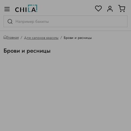
цветовой гамме
ированные
Главная
Для салонов красоты
Брови и ресницы
Брови и ресницы