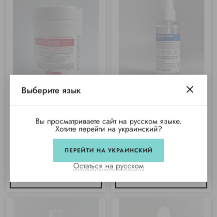
Выберите язык
АХД-2000 экспресс салфетки (300
АХД-2000 экспресс с
Вы просматриваете сайт на русском языке.
шт)
распылителем, синий (аналог
Хотите перейти на украинский?
Бланидас 2000 экспресс) (60мл)
Купили 375 раз
Купили 225 раз
ПЕРЕЙТИ НА УКРАИНСКИЙ
Нет в наличии
Нет в наличии
Остаться на русском
СООБЩИТЬ
СООБЩИТЬ