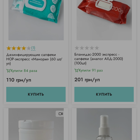
(1)
Бланидас-2000 экспресс -
Дезинфицирующие салфетки
салфетки (аналог АХД-2000)
НОР-экспресс «Манорм» (60 шт/
(100шт)
уп)
Купили 91 раз
Купили 84 раза
201 грн/уп
110 грн/уп
КУПИТЬ
КУПИТЬ