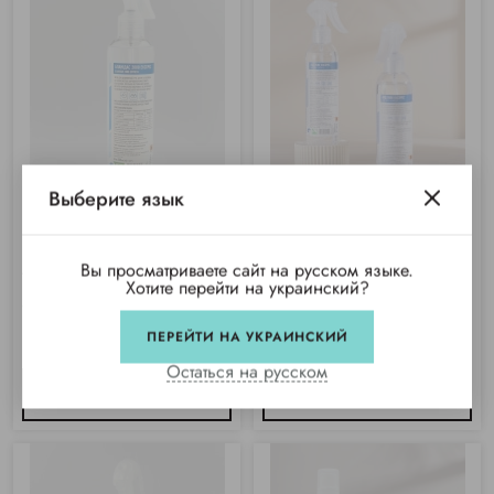
Выберите язык
Бланидас 2000 экспресс (аналог
АХД-2000 экспресс с триггером,
Вы просматриваете сайт на русском языке.
АХД-2000 экспресс) (250мл)
синий (аналог Бланидас 2000
Хотите перейти на украинский?
экспресс) (250мл)
Купили 287 раз
Купили 610 раз
ПЕРЕЙТИ НА УКРАИНСКИЙ
Нет в наличии
Нет в наличии
Остаться на русском
СООБЩИТЬ
СООБЩИТЬ