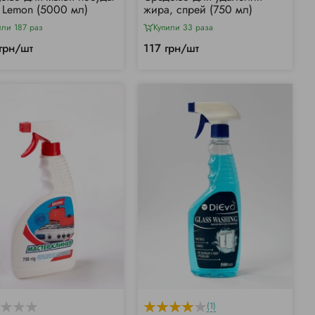
 Lemon (5000 мл)
жира, спрей (750 мл)
или 187 раз
Купили 33 раза
грн/шт
117 грн/шт
(1)