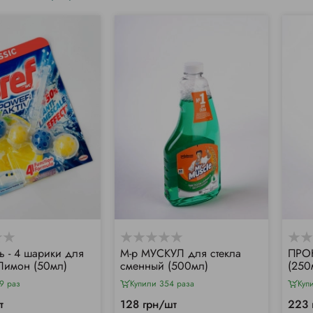
ь - 4 шарики для
М-р МУСКУЛ для стекла
ПРОН
 Лимон (50мл)
сменный (500мл)
(250
9 раз
Купили 354 раза
Куп
т
128 грн/шт
223 