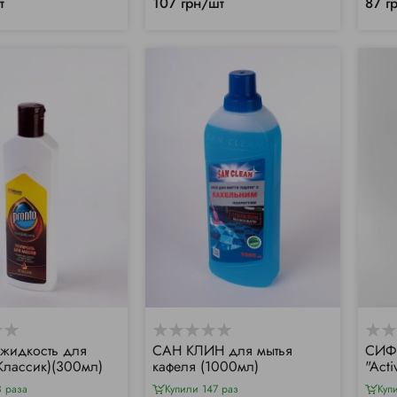
т
107 грн/шт
87 г
жидкость для
САН КЛИН для мытья
СИФ 
Классик)(300мл)
кафеля (1000мл)
"Acti
3 раза
Купили 147 раз
Куп