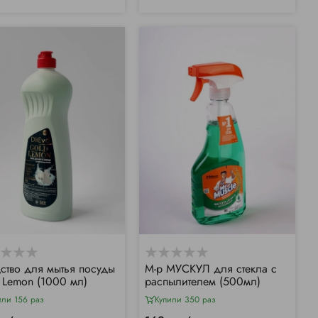
ство для мытья посуды
М-р МУСКУЛ для стекла с
 Lemon (1000 мл)
распылителем (500мл)
или 156 раз
Купили 350 раз