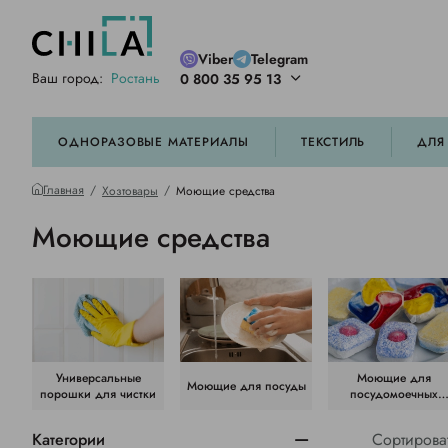
Viber
Telegram
Ваш город:
Ростань
0 800 35 95 13
ей цветовой гамме
орированные
ОДНОРАЗОВЫЕ МАТЕРИАЛЫ
ТЕКСТИЛЬ
ДЛЯ
Главная
Хозтовары
Моющие средства
Моющие средства
Универсальные
Моющие для
Моющие для посуды
порошки для чистки
посудомоечных
машин
Категории
Сортирова