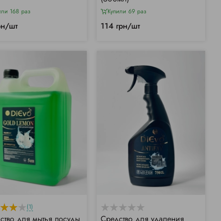
или 168 раз
Купили 69 раз
рн/шт
114 грн/шт
(1)
ство для мытья посуды
Средство для удаления