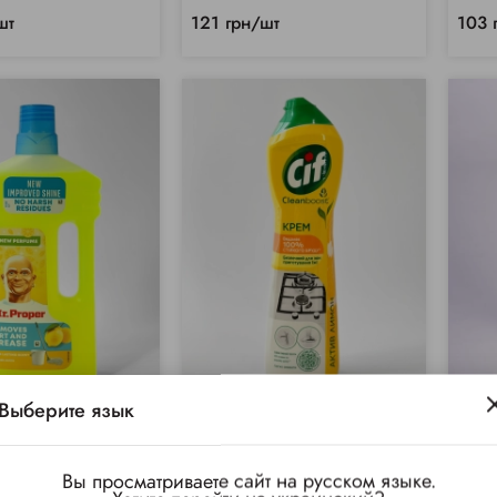
шт
121 грн/шт
103 
Выберите язык
(1)
Р средство для
СИФ Крем универсальный
Стик
ла "Лимон"
"Lemon" (500мл)
3шт/
Вы просматриваете сайт на русском языке.
(Цит