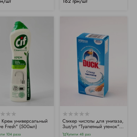
рн/шт
162 грн/шт
Крем универсальный
Стикер чистоты для унитаза,
ve Fresh" (500мл)
3шт/уп "Туалетный утенок"
(Морской)
или 104 раза
Купили 48 раз