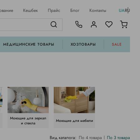
ование
Кешбек
Прайс
Блог
Контакты
UA
RU
МЕДИЦИНСКИЕ ТОВАРЫ
ХОЗТОВАРЫ
SALE
Моющие для зеркал
Моющие для мебели
и стекла
Вид каталога:
По 4 товара
По 3 товара