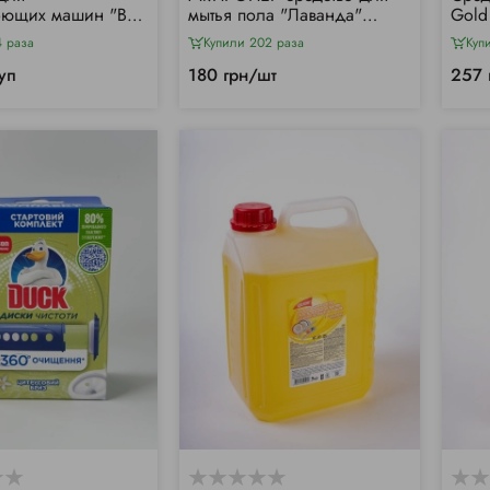
ющих машин "Всё-
мытья пола "Лаванда"
Gold
h (94 шт/уп)
(1000мл)
4 раза
Купили 202 раза
Куп
уп
180 грн/шт
257 