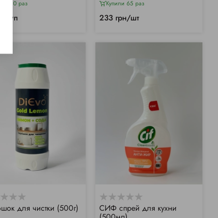
или 80 раз
Купили 65 раз
рн/уп
233 грн/шт
шок для чистки (500г)
СИФ спрей для кухни
(500мл)