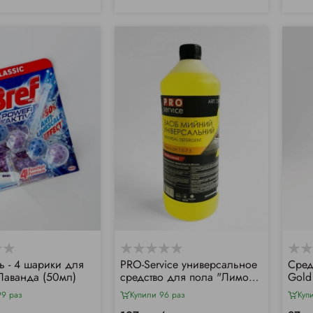
ь - 4 шарики для
РRO-Service универсальное
Сред
 Лаванда (50мл)
средство для пола "Лимон"
Gold
(1000мл)
99 раз
Купили 96 раз
Куп