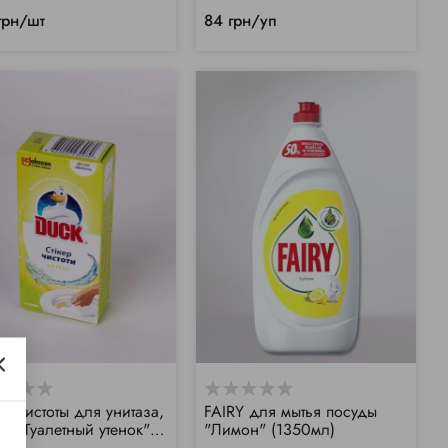
грн/шт
84 грн/уп
ер чистоты для унитаза,
FAIRY для мытья посуды
уп "Туалетный утенок"
"Лимон" (1350мл)
рус)