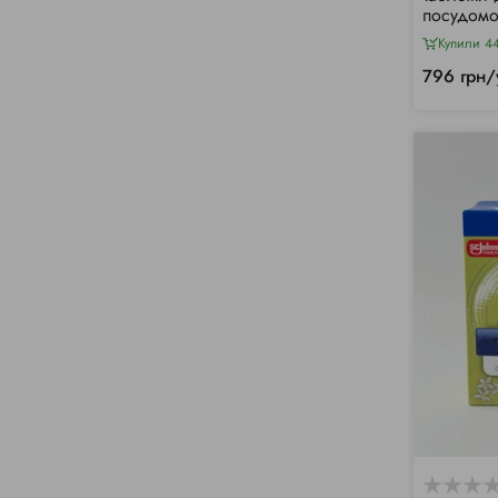
посудомо
в-1" Finis
Купили 4
796 грн/