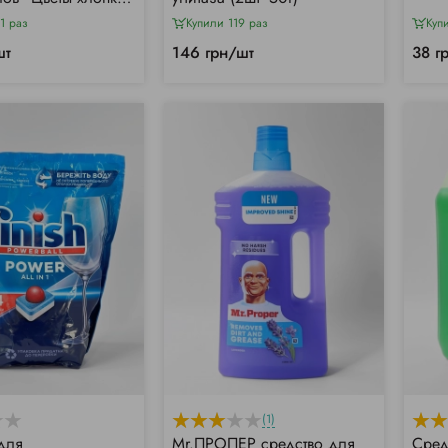
1 раз
Купили 119 раз
Куп
шт
146 грн/шт
38 г
(1)
 для
Mr.ПРОПЕР средство для
Сред